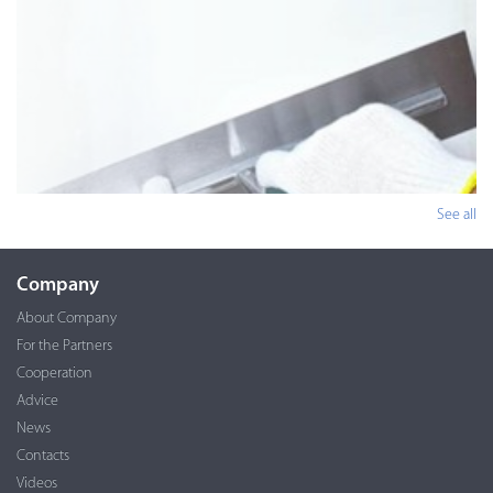
See all
Company
About Company
For the Partners
Cooperation
Advice
News
Contacts
Videos