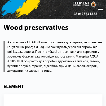
Tog
38 067 563 18 88
nav
Wood preservatives
Антисептики ELEMENT – це просочення для дерева для зовнішніх
і внутрішніх робіт, які надійно захищають дерев'яні вироби від
цвілі, моху, вологи. Протигрибкові антисептики для деревини у
зручному форматі вже готові до застосування. Матеріал AQUA
ANTISEPTIK обирають для обробки дерев’яних альтанок, лазень,
будинків-зрубів, гаражів, підсобних приміщень, лавок, огорож,
декоративних елементів тощо.
ELEMENT