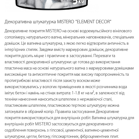
Декоративна штукатурка MISTERO "ELEMENT DECOR"
Декоративне покриття MISTERO на основі водоемульсійного вінілового
сополімеру, натурального вапна, мінеральних наповнювачів, спеціальних
домішок. Це вапняна штукатурка, з якою легко відтворити античність в
інтер’єрних стилях. Завдяки вмісту мармурових домішок, декоративне
покриття досить міцне і практичне в застосуванні. Переваги та
властивості декоративної штукатурки: це готова до використання
пластична маса на основі натурального вапна з мармуровими домішками
високоміцне та антисептичне покриття має високу паропроникність та
протигрибкові властивості після захисту воском може
використовуватись у вологих приміщеннях в якості розчинника вода
імітує бетон і камінь на стінах витрата: 1-1.8 кг на м², в залежності від
техніки нанесення наноситься шпателем з нержавіючої сталі,
пластиковим шпателем, пластиковою терткою штукатурку можна
затонувати в обраний колір. Правила застосування Декоративне
покриття використовується для внутрішніх робіт. Вапняна штукатурка для
внутрішніх робіт MISTERO застосовується для декоративного
оздоблення поверхонь з гіпсової, цементної, вапняно-цементної
штукатурки, цегли, бетону, гіпсокартонних, фіброцементних плит.