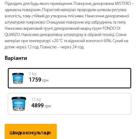
Підходить для будь-якого приміщення. Поверхня, декорована MISTERO –
«дихаюча поверхня». Пористий матеріал природнім шляхом регулює
вологість, тому стійкий до утворень плісняви. Нанесення декоративної
штукатурки покроково: Очищуємо поверхню від забруднень та пилу.
Наносимо акриловий ґрунт, декоративний кварц-ґрунт FONDO DI
QUARZO. Наносимо декоративну штукатурку в обраній техніці. Сохне
матеріал при температурі +20 °C та відносній вологості 60%. Сухий на
дотик через 12 год. Повністю – через 24 год.
Варіанти
5 kg
1759
грн
15 kg
4899
грн
Швидка консультація