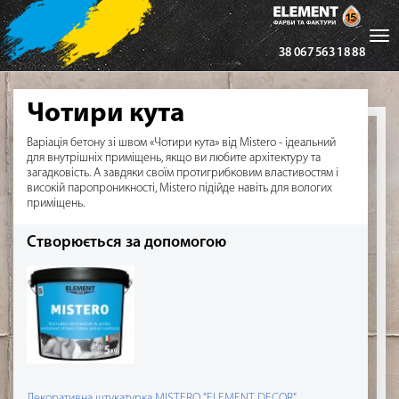
Tog
38 067 563 18 88
nav
Чотири кута
Варіація бетону зі швом «Чотири кута» від Mistero - ідеальний
для внутрішніх приміщень, якщо ви любите архітектуру та
загадковість. А завдяки своїм протигрибковим властивостям і
високій паропроникності, Mistero підійде навіть для вологих
приміщень.
Створюється за допомогою
Декоративна штукатурка MISTERO "ELEMENT DECOR"