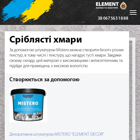
Tog
38 067 563 18 88
nav
Сріблясті хмари
За допомогою штукатурки Mistero можна створити безліч різних
текстур, в тому числі і текстуру, що нагадує густі хмари. Завдяки
своєму складу, цей матеріал є високоміцним і антисептичним, та
підійде для приміщень з високою вологістю.
Створюється за допомогою
Декоративна штукатурка MISTERO "ELEMENT DECOR"