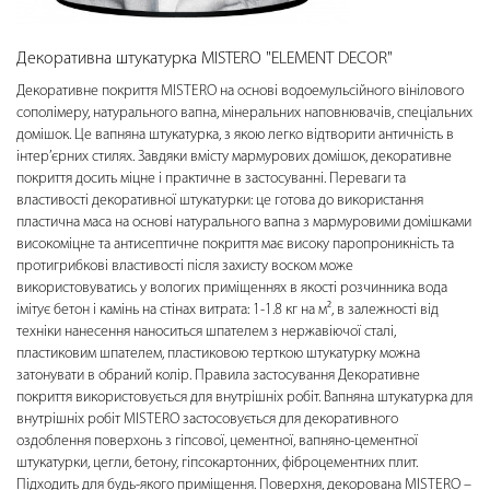
Декоративна штукатурка MISTERO "ELEMENT DECOR"
Декоративне покриття MISTERO на основі водоемульсійного вінілового
сополімеру, натурального вапна, мінеральних наповнювачів, спеціальних
домішок. Це вапняна штукатурка, з якою легко відтворити античність в
інтер’єрних стилях. Завдяки вмісту мармурових домішок, декоративне
покриття досить міцне і практичне в застосуванні. Переваги та
властивості декоративної штукатурки: це готова до використання
пластична маса на основі натурального вапна з мармуровими домішками
високоміцне та антисептичне покриття має високу паропроникність та
протигрибкові властивості після захисту воском може
використовуватись у вологих приміщеннях в якості розчинника вода
імітує бетон і камінь на стінах витрата: 1-1.8 кг на м², в залежності від
техніки нанесення наноситься шпателем з нержавіючої сталі,
пластиковим шпателем, пластиковою терткою штукатурку можна
затонувати в обраний колір. Правила застосування Декоративне
покриття використовується для внутрішніх робіт. Вапняна штукатурка для
внутрішніх робіт MISTERO застосовується для декоративного
оздоблення поверхонь з гіпсової, цементної, вапняно-цементної
штукатурки, цегли, бетону, гіпсокартонних, фіброцементних плит.
Підходить для будь-якого приміщення. Поверхня, декорована MISTERO –