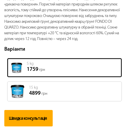
«дихаюча поверхня». Пористий матеріал природнім шляхом регулює
вологість, тому стійкий до утворень плісняви. Нанесення декоративної
штукатурки покроково: Очищуємо поверхню від забруднень та пилу.
Наносимо акриловий ґрунт, декоративний кварц-ґрунт FONDO DI
QUARZO. Наносимо декоративну штукатурку в обраній техніці. Сохне
матеріал при температурі +20 °C та відносній вологості 60%. Сухий на
дотик через 12 год. Повністю – через 24 год.
Варіанти
5 kg
1759
грн
15 kg
4899
грн
Швидка консультація