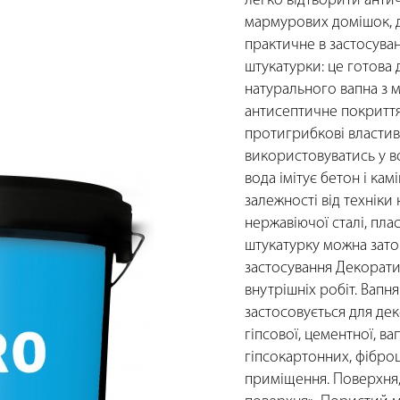
легко відтворити антич
мармурових домішок, д
практичне в застосуван
штукатурки: це готова
натурального вапна з
антисептичне покриття
протигрибкові властив
використовуватись у в
вода імітує бетон і камін
залежності від техніки
нержавіючої сталі, пл
штукатурку можна зато
застосування Декорати
внутрішніх робіт. Вапн
застосовується для де
гіпсової, цементної, в
гіпсокартонних, фібро
приміщення. Поверхня