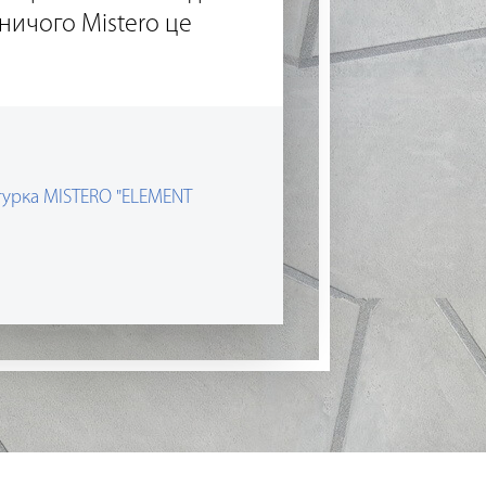
мничого Mistero це
турка MISTERO "ELEMENT