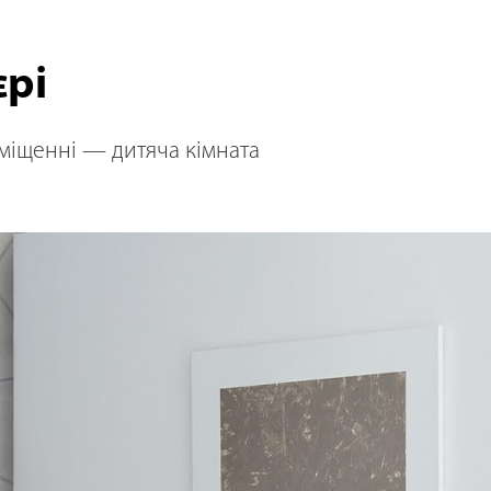
єрі
міщенні — дитяча кімната