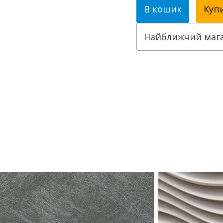
В кошик
Купи
Найближчий маг