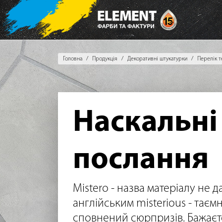
Головна
Продукція
Декоративні штукатурки
Перелік т
Наскальні
послання
Mistero - назва матеріалу не д
англійським misterious - таєм
сповнений сюрпризів. Бажаєт