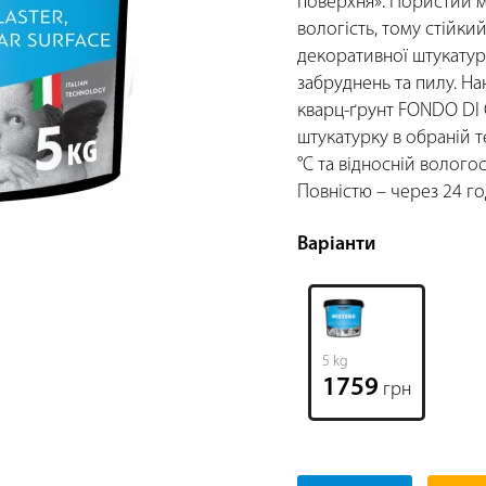
поверхня». Пористий 
вологість, тому стійки
декоративної штукату
забруднень та пилу. Н
кварц-ґрунт FONDO DI
штукатурку в обраній т
°C та відносній вологос
Повністю – через 24 го
Варіанти
5 kg
1759
грн