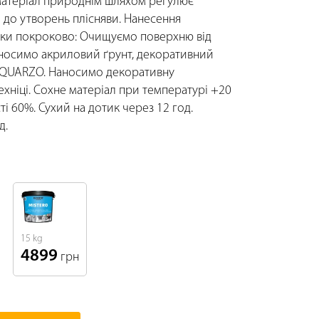
матеріал природнім шляхом регулює
й до утворень плісняви. Нанесення
рки покроково: Очищуємо поверхню від
аносимо акриловий ґрунт, декоративний
 QUARZO. Наносимо декоративну
ехніці. Сохне матеріал при температурі +20
ті 60%. Сухий на дотик через 12 год.
д.
15 kg
4899
грн