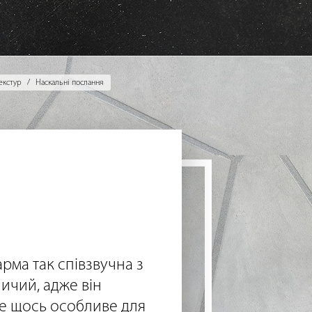
екстур
Наскальні послання
арма так співзвучна з
ничий, адже він
е щось особливе для