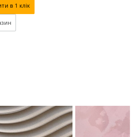
ти в 1 клік
азин