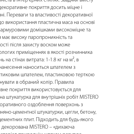
ність в інтер’єрних стилях. Завдяки вмісту
екоративне покриття досить міцне і
ні. Переваги та властивості декоративної
 до використання пластична маса на основі
 мармуровими домішками високоміцне та
 має високу паропроникність та
ості після захисту воском може
ологих приміщеннях в якості розчинника
ь на стінах витрата: 1-1.8 кг на м², в
 нанесення наноситься шпателем з
астиковим шпателем, пластиковою терткою
нувати в обраний колір. Правила
вне покриття використовується для
яна штукатурка для внутрішніх робіт MISTERO
коративного оздоблення поверхонь з
апняно-цементної штукатурки, цегли, бетону,
цементних плит. Підходить для будь-якого
, декорована MISTERO – «дихаюча