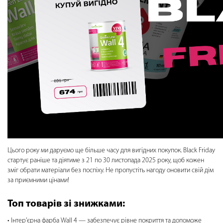
Цього року ми даруємо ще більше часу для вигідних покупок. Black Friday
стартує раніше та діятиме з 21 по 30 листопада 2025 року, щоб кожен
зміг обрати матеріали без поспіху. Не пропустіть нагоду оновити свій дім
за приємними цінами!
Топ товарів зі знижками:
Інтер’єрна фарба Wall 4 — забезпечує рівне покриття та допоможе