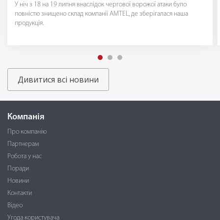
У ніч з 18 на 19 липня внаслідок чергової ворожої атаки було
повністю знищено склад компанії AMTEL, де зберігалася наша
продукція.
Дивитися всі новини
Компанія
Про компанію
Партнерам
Робота у нас
Поради
Новини
Контакти
Відео
Угода користувача