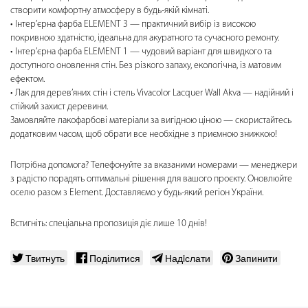
створити комфортну атмосферу в будь-якій кімнаті.
Інтер’єрна фарба ELEMENT 3 — практичний вибір із високою
покривною здатністю, ідеальна для акуратного та сучасного ремонту.
Інтер’єрна фарба ELEMENT 1 — чудовий варіант для швидкого та
доступного оновлення стін. Без різкого запаху, екологічна, із матовим
ефектом.
Лак для дерев’яних стін і стель Vivacolor Lacquer Wall Akva — надійний і
стійкий захист деревини.
Замовляйте лакофарбові матеріали за вигідною ціною — скористайтесь
додатковим часом, щоб обрати все необхідне з приємною знижкою!
Потрібна допомога? Телефонуйте за вказаними номерами — менеджери
з радістю порадять оптимальні рішення для вашого проєкту. Оновлюйте
оселю разом з Element. Доставляємо у будь-який регіон України.
Встигніть: спеціальна пропозиція діє лише 10 днів!
Твитнуть
Поділитися
Надiслати
Запинити