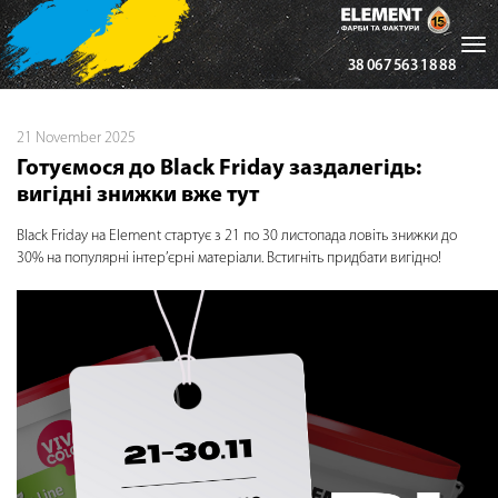
Tog
38 067 563 18 88
nav
21 November 2025
Готуємося до Black Friday заздалегідь:
вигідні знижки вже тут
Black Friday на Element стартує з 21 по 30 листопада ловіть знижки до
30% на популярні інтер’єрні матеріали. Встигніть придбати вигідно!