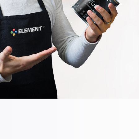
деревообробки просочує поверхню
еремішати й наносити пензлем,
дерева, утворює захисний шар
аликом або фарборозпилювачем у 2
підкреслює текстуру деревини
ри. Для внутрішніх робіт
Застосування: витрата – 1 літр на 13 кв.
екомендовано використовувати валик
м. Розчинник – вода (НЕ БІЛЬШЕ 10%).
 ворсом 9-12 мм. Витрата фарби 90-110
Час повного висихання -12 годин.
/м² (на один шар). Час висихання на
Наноситься на будь-які види дерева і
ідлип — 4 години при температурі
конструкції. може використовуватися як
0°C і відносній вологості 60%.
усередині приміщення, так і зовні
водити в експлуатацію пофарбований
(альтанки, навіси, вулична меблі і т. д,)
’єкт можна через 4 доби після
Інструмент для нанесення: пензель,
авершення фарбування. Повна
валик, розпилювач. Запобіжні заходи:
лімеризація і міцність покриття настає
після використання, тару щільно
ерез 28 діб. ELEMENT Durable Matt —
закривають, щоб уникнути
е найкращий вибір для створення
випаровування і засихання. Зберігають у
івного та стійкого глибокоматового
закритому місці, рекомендовано
криття в інтер’єрі.
уникати морозів. Не виливати залишки в
каналізацію.