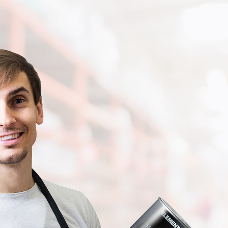
яке не вигоряє, відштовхує бруд і
верхню, візуально вирівнює її, а
вологу. Матеріал зберігає свої
акож допомагає приховати дрібні
властивості більше 5 років, збільшує
фекти. Фарба 1 класу стійкості до
термін служби оброблюваних
окрого стирання, отже легко витримує
конструкцій. Антисептик на водній
ття навіть дезінфікуючими засобами.
основі WOODSTAIN не має різкого
еально підходить для приміщень з
неприємного запаху. Крім захисної,
исоким навантаженням, таких як кухня
просочення для дерева додатково
бо ванна кімната. Переваги фарби
виконує декоративну функцію:
LEMENT Durable Matt: глибокоматове
підкреслює унікальність і красу
криття; висока покривна здатність;
дерев’яної поверхні, зберігає
ійкість до миття — клас 1 (згідно з
натуральний колір кожної з порід. У
СТУ EN 13300); зручне нанесення без
варіанті безкольорового просочення
збризкувань і патьоків; приховування
антисептик для дерева WOODSTAIN
рібних дефектів поверхні; подовжений
служить підготовчим ґрунтувальним
ас відкритого корегування покриття.
шаром для нанесення подальших
собливості використання фарби
декоративних матеріалів. Основні
еред нанесенням поверхню необхідно
переваги: надійно захищає від цвілі і
рівняти, а також вона має бути
моху застосовується для професійної
истою та сухою. Фарбу треба ретельно