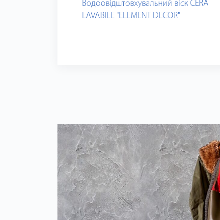
Водоовідштовхувальний віск CERA
LAVABILE "ELEMENT DECOR"