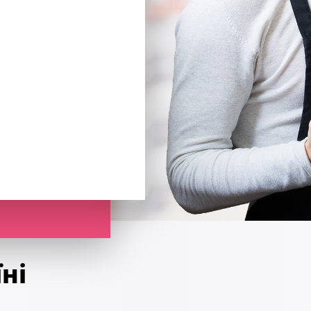
робки просочує поверхню
оверхонь близько 100 г/
п
утворює захисний шар
ихання одного шару
в
ює текстуру деревини
анесення наступного
ша
ня: витрата – 1 літр на 13 кв.
овна міцність і здатність
р
ник – вода (НЕ БІЛЬШЕ 10%).
нічні навантаження –
з
го висихання -12 годин.
Нанесення фарби
мл
я на будь-які види дерева і
туємо поверхню до
в
ії. може використовуватися як
бираємо пил та бруд,
+2
 приміщення, так і зовні
 з металом, важливо
В
 навіси, вулична меблі і т. д,)
 іржу та окалини. Якщо
об
т для нанесення: пензель,
явний грибок чи
з
зпилювач. Запобіжні заходи:
 видалити її спеціальним
по
ористання, тару щільно
робити антисептиком.
ч
ь, щоб уникнути
аховувати, що свіжа
ц
ання і засихання. Зберігають у
атурка повинна бути
р
 місці, рекомендовано
8 діб, а бетон – від 3
по
ні
орозів. Не виливати залишки в
уємо поверхню. Ґрунт
ю.
но від типу поверхні,