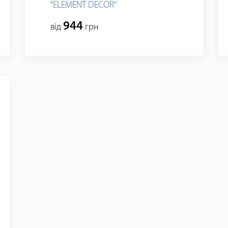
"ELEMENT DECOR"
944
від
грн