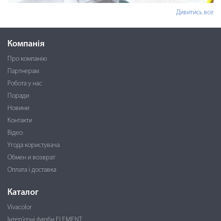
Дивитись все
Компанія
Про компанію
Партнерам
Робота у нас
Поради
Новини
Контакти
Відео
Угода користувача
Обмен и возврат
Оплата і доставка
Каталог
Vivacolor
Інтер'єрні фарби ELEMENT