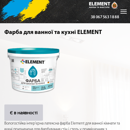
Tog
38 067 563 18 88
nav
Фарба для ванної та кухні ELEMENT
Є в наявності
Вологостійка інтер'єрна латексна фарба Element для ванної кімнати та
кухні призначена для фарбування стін і стель у приміщеннях з