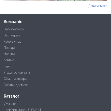
Дивитись все
Компанія
Про компанію
Партнерам
Робота у нас
Поради
Новини
Контакти
Відео
Угода користувача
Обмен и возврат
Оплата і доставка
Каталог
Vivacolor
Інтер'єрні фарби ELEMENT