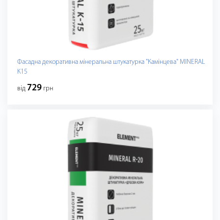
Фасадна декоративна мінеральна штукатурка "Камінцева" MINERAL
К15
729
від
грн