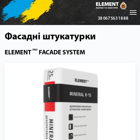
Tog
38 067 563 18 88
nav
Фасадні штукатурки
PRO
ELEMENT
FACADE SYSTEM