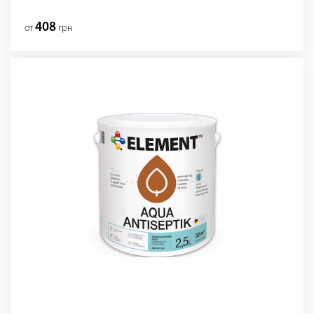
408
от
грн