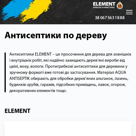
Tog
38 067 563 18 88
nav
Антисептики по дереву
Антисептики ELEMENT – це просочення для дерева для зовнішніх
і внутрішніх робіт, які надійно захищають дерев'яні вироби від
цвілі, моху, вологи. Протигрибкові антисептики для деревини у
зручному форматі вже готові до застосування. Матеріал AQUA
ANTISEPTIK обирають для обробки дерев’яних альтанок, лазень,
будинків-зрубів, гаражів, підсобних приміщень, лавок, огорож,
декоративних елементів тощо.
ELEMENT