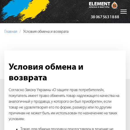
Tog
38 067 563 18 88
nav
Главная
Условия обмена и возврата
Условия обмена и
возврата
Согласно Закону Украины «О защите прав потребителей»,
покупатель имеет право обменять товар надлежащего качества на
аналогичный у продавца, у которого он был приобретен, если
товар не удовлетворил его по форме, размеру или по другим
причинам не может быть им использован по назначению на таких
условиях:
Товар для обмена продавцу предоставлен в течение не