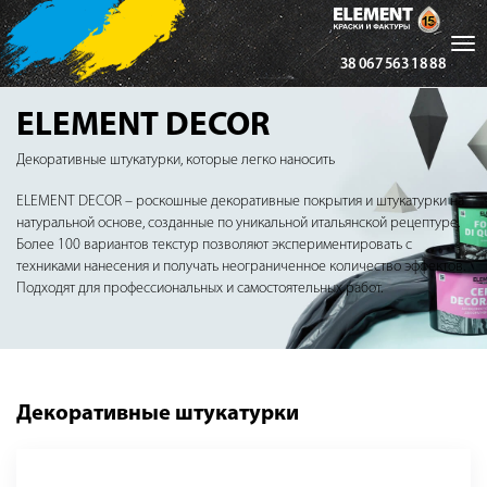
Tog
38 067 563 18 88
nav
ELEMENT DECOR
Декоративные штукатурки, которые легко наносить
ELEMENT DECOR – роскошные декоративные покрытия и штукатурки на
натуральной основе, созданные по уникальной итальянской рецептуре.
Более 100 вариантов текстур позволяют экспериментировать с
техниками нанесения и получать неограниченное количество эффектов.
Подходят для профессиональных и самостоятельных работ.
Декоративные штукатурки