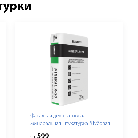
турки
Фасадная декоративная
минеральная штукатурка "Дубовая
кора" MINERAL R20
599
от
грн