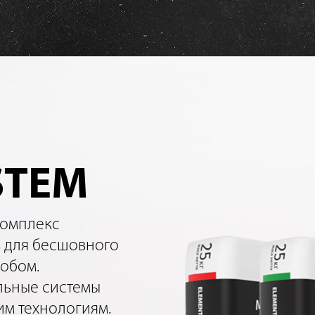
STEM
комплекс
 для бесшовного
обом.
льные системы
им технологиям.