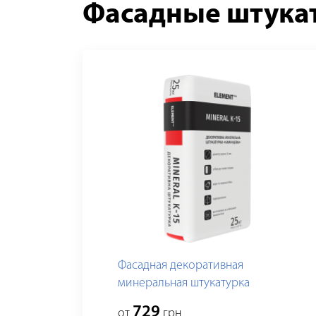
Фасадные штука
Фасадная декоративная
минеральная штукатурка
"Камешковая" MINERAL К15
729
от
грн