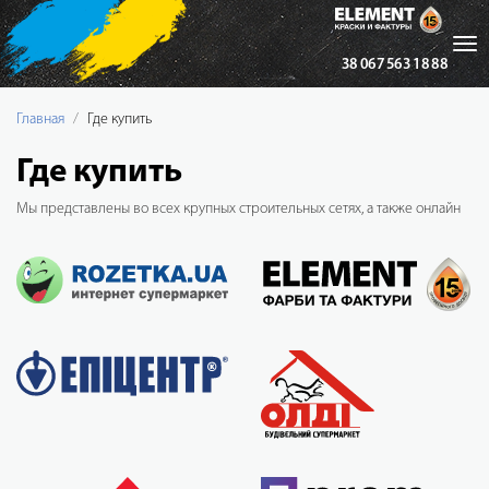
Tog
38 067 563 18 88
nav
Главная
Где купить
Где купить
Мы представлены во всех крупных строительных сетях, а также онлайн