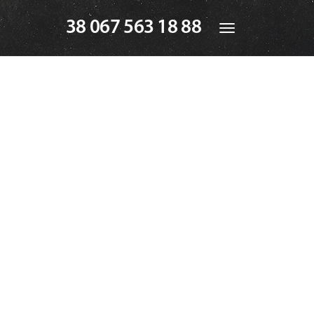
38 067 563 18 88
Toggle
navigation