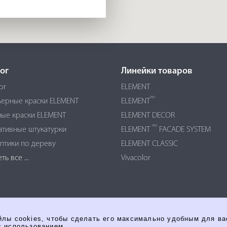
ог
Линейки товаров
or
ELEMENT
PRO
ьерные краски ELEMENT
ELEMENT
ые краски ELEMENT
ELEMENT DECOR
PRO
ативные штукатурки
ELEMENT
FACADE SYSTEM
птики по дереву
ELEMENT CLASSIC
ь все ...
Vivacolor
йлы cookies, чтобы сделать его максимально удобным для в
с использованием.