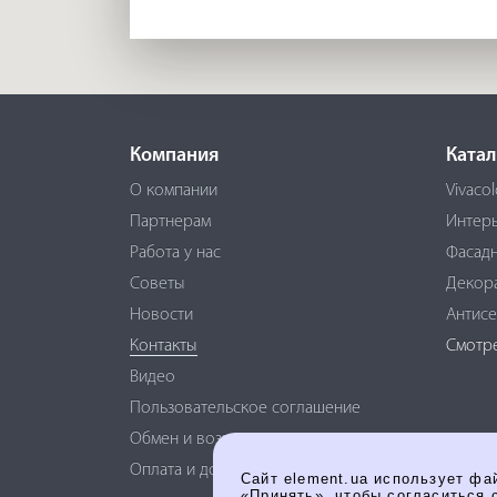
Компания
Катал
О компании
Vivacol
Партнерам
Интер
Работа у нас
Фасадн
Советы
Декор
Новости
Антисе
Контакты
Смотрет
Видео
Пользовательское соглашение
Обмен и возврат
Оплата и доставка
Сайт element.ua использует фа
«Принять», чтобы согласиться 