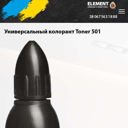
Tog
38 067 563 18 88
nav
Универсальный колорант Toner 501