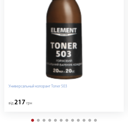
Универсальный колорант Toner 503
217
вiд
грн