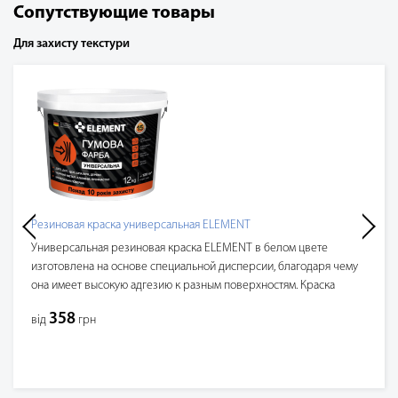
Сопутствующие товары
Для захисту текстури
Резиновая краска универсальная ELEMENT
Универсальная резиновая краска ELEMENT в белом цвете
изготовлена на основе специальной дисперсии, благодаря чему
она имеет высокую адгезию к разным поверхностям. Краска
создана на акриловой основе с новой формулой. Она устойчива к
358
вiд
грн
трещинам, суперэластична, не имеет запаха и уже в готовом
цвете. Свойства и преимущества резиновой краски: Обладает
высокой адгезией к следующим видам поверхностей:
минеральные, металлические, деревянные и
деревопроизводные. Рекомендуется для широкого спектра