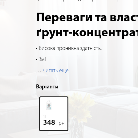
Переваги та влас
ґрунт-концентра
Висока проникна здатність.
Змі
…
читать еще
Варіанти
1l
348
грн