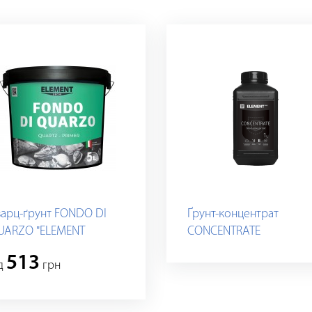
варц-ґрунт FONDO DI
Ґрунт-концентрат
UARZO "ELEMENT
CONCENTRATE
ECOR"
513
iд
грн