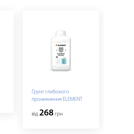
Ґрунт глибокого
Фарба-
проникнення ELEMENT
GRUND
268
73
вiд
грн
вiд