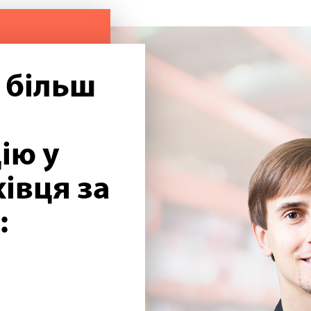
 більш
ію у
івця за
: