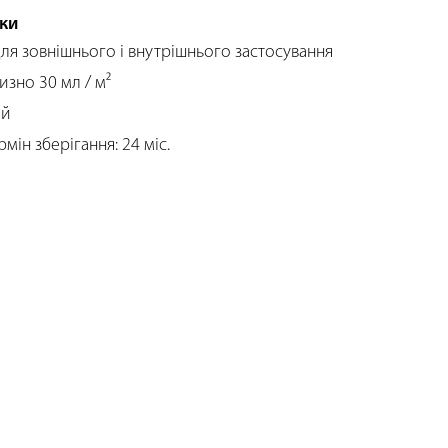
ки
для зовнішнього і внутрішнього застосування
изно 30 мл / м²
ий
мін зберігання: 24 міс.