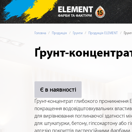
Головна
Продукція
Грунти
Продукція ELEMENT
Ґрунт
Ґрунт-концентра
Є в наявності
Ґрунт-концентрат глибокого проникнення E
покращення водовідштовхувальних властивос
для вирівнювання поглинаючої здатності мі
для: штукатурки, бетону, гіпсокартону або 
адгезію покриттів дисперсійними фарбами.