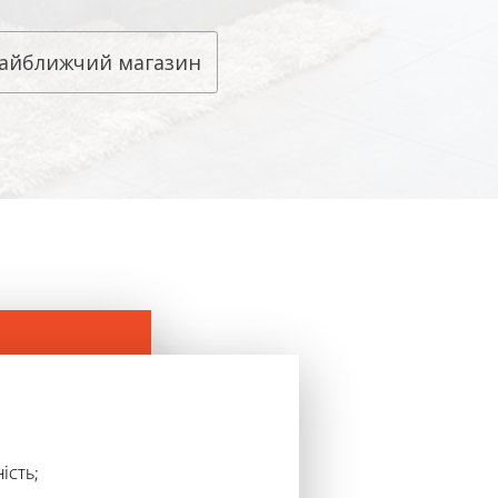
айближчий магазин
ість;