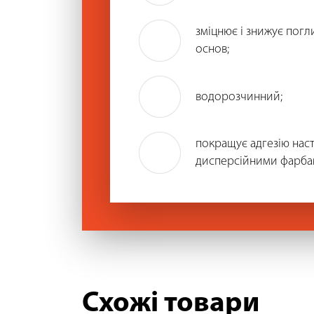
зміцнює і знижує погл
основ;
водорозчинний;
покращує адгезію нас
дисперсійними фарба
Схожі товари