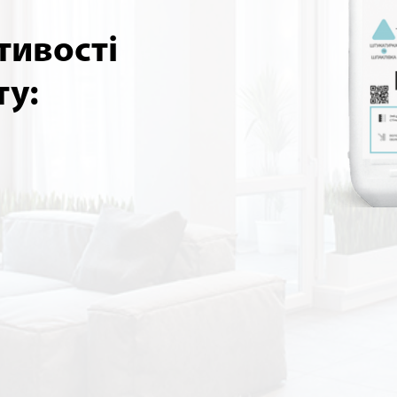
тивості
ту: