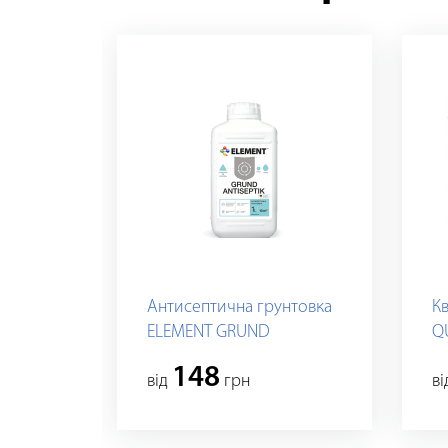
Антисептична грунтовка
К
ELEMENT GRUND
Q
ANTISEPTIK
D
148
вiд
грн
в