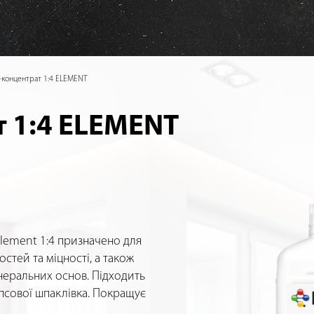
-концентрат 1:4 ELEMENT
т 1:4 ELEMENT
lement 1:4 призначено для
тей та міцності, а також
неральних основ. Підходить
гіпсової шпаклівка. Покращує