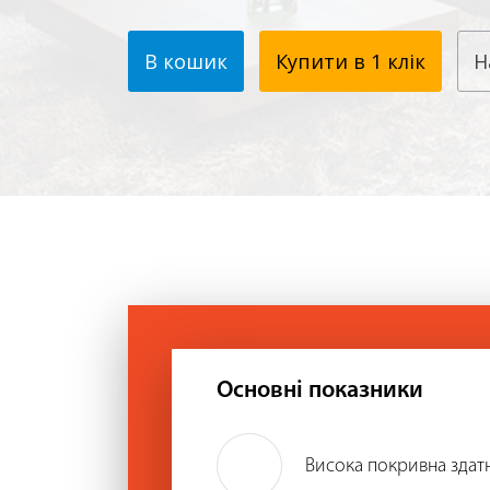
В кошик
Купити в 1 клік
Н
Основні показники
Висока покривна здатн