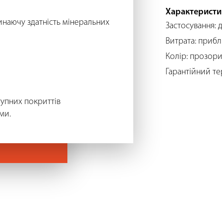
Характеристи
инаючу здатність мінеральних
Застосування: 
Витрата: прибл
Колір: прозор
Гарантійний тер
тупних покриттів
ми.