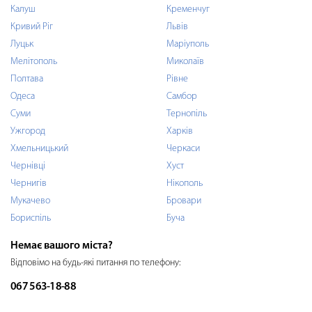
Калуш
Кременчуг
Кривий Ріг
Львів
Луцьк
Маріуполь
Мелітополь
Миколаїв
Полтава
Рівне
Одеса
Самбор
Суми
Тернопіль
Ужгород
Харків
Хмельницький
Черкаси
Чернівці
Хуст
Чернигів
Нікополь
Мукачево
Бровари
Бориспіль
Буча
Немає вашого міста?
Відповімо на будь-які питання по телефону:
067 563-18-88