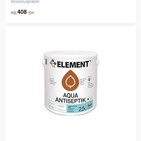
безкольоровий
408
від
грн