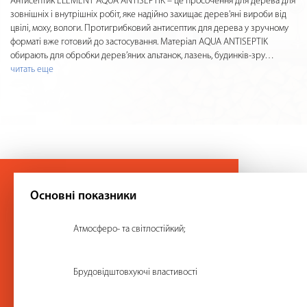
Антисептик ELEMENT AQUA ANTISEPTIK – це просочення для дерева для
зовнішніх і внутрішніх робіт, яке надійно захищає дерев'яні вироби від
цвілі, моху, вологи. Протигрибковий антисептик для дерева у зручному
форматі вже готовий до застосування. Матеріал AQUA ANTISEPTIK
обирають для обробки дерев’яних альтанок, лазень, будинків-зру
…
читать еще
Основні показники
Атмосферо- та світлостійкий;
Брудовідштовхуючі властивості