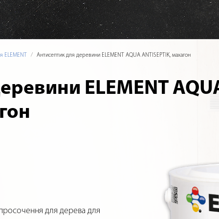
ія ELEMENT
Антисептик для деревини ELEMENT AQUA ANTISEPTIK, махагон
деревини ELEMENT AQU
гон
просочення для дерева для