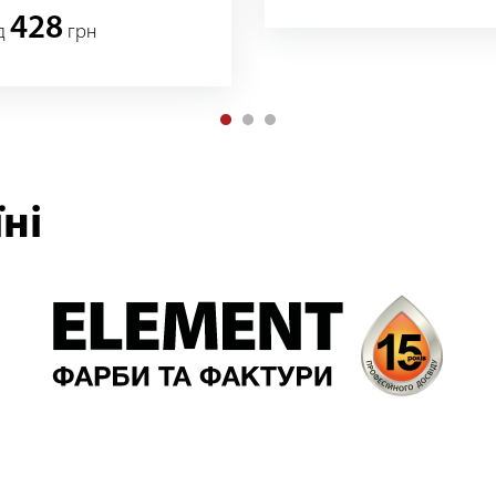
TISEPTIK, тік
махагон
428
iд
грн
ні