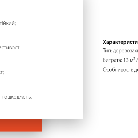
тійкий;
Характеристи
астивості
Тип: деревозах
Витрата: 13 м² /
Особливості: д
т;
х пошкоджень.