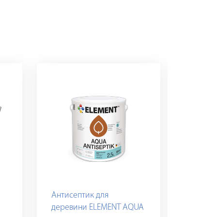
Антисептик для
Антисе
деревини ELEMENT AQUA
дереви