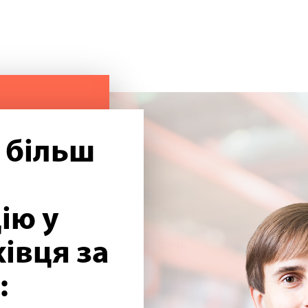
 більш
ію у
івця за
: