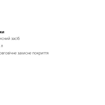
ки
исний засіб
 л
овговічне захисне покриття