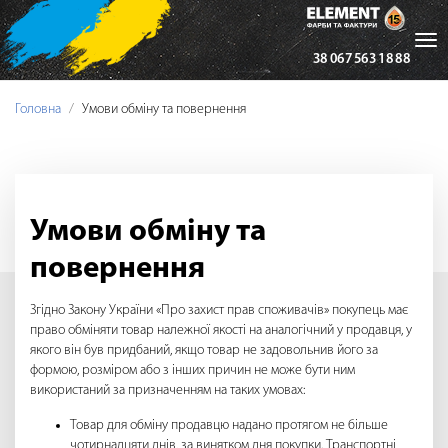
Tog
38 067 563 18 88
nav
Головна
Умови обміну та повернення
Умови обміну та
повернення
Згідно Закону України «Про захист прав споживачів» покупець має
право обміняти товар належної якості на аналогічний у продавця, у
якого він був придбаний, якщо товар не задовольнив його за
формою, розміром або з інших причин не може бути ним
використаний за призначенням на таких умовах:
Товар для обміну продавцю надано протягом не більше
чотирнадцяти днів, за винятком дня покупки. Транспортні