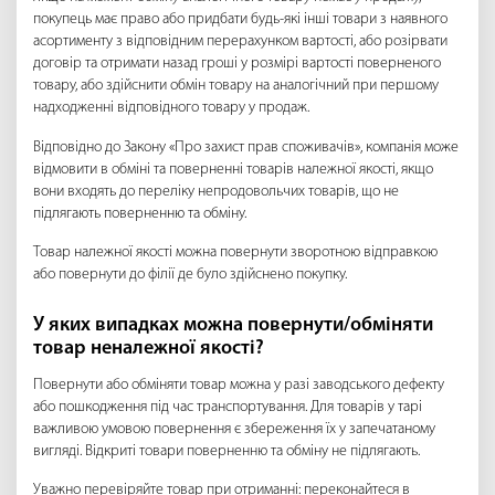
покупець має право або придбати будь-які інші товари з наявного
асортименту з відповідним перерахунком вартості, або розірвати
договір та отримати назад гроші у розмірі вартості поверненого
товару, або здійснити обмін товару на аналогічний при першому
надходженні відповідного товару у продаж.
Відповідно до Закону «Про захист прав споживачів», компанія може
відмовити в обміні та поверненні товарів належної якості, якщо
вони входять до переліку непродовольчих товарів, що не
підлягають поверненню та обміну.
Товар належної якості можна повернути зворотною відправкою
або повернути до філії де було здійснено покупку.
У яких випадках можна повернути/обміняти
товар неналежної якості?
Повернути або обміняти товар можна у разі заводського дефекту
або пошкодження під час транспортування. Для товарів у тарі
важливою умовою повернення є збереження їх у запечатаному
вигляді. Відкриті товари поверненню та обміну не підлягають.
Уважно перевіряйте товар при отриманні: переконайтеся в