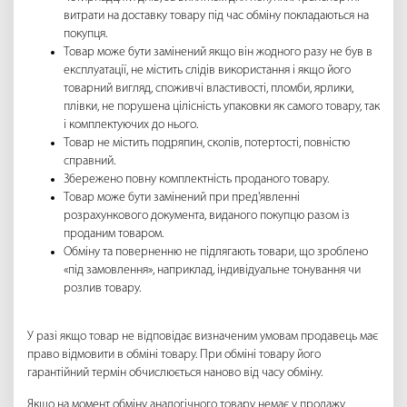
витрати на доставку товару під час обміну покладаються на
покупця.
Товар може бути замінений якщо він жодного разу не був в
експлуатації, не містить слідів використання і якщо його
товарний вигляд, споживчі властивості, пломби, ярлики,
плівки, не порушена цілісність упаковки як самого товару, так
і комплектуючих до нього.
Товар не містить подряпин, сколів, потертості, повністю
справний.
Збережено повну комплектність проданого товару.
Товар може бути замінений при пред'явленні
розрахункового документа, виданого покупцю разом із
проданим товаром.
Обміну та поверненню не підлягають товари, що зроблено
«під замовлення», наприклад, індивідуальне тонування чи
розлив товару.
У разі якщо товар не відповідає визначеним умовам продавець має
право відмовити в обміні товару. При обміні товару його
гарантійний термін обчислюється наново від часу обміну.
Якщо на момент обміну аналогічного товару немає у продажу,