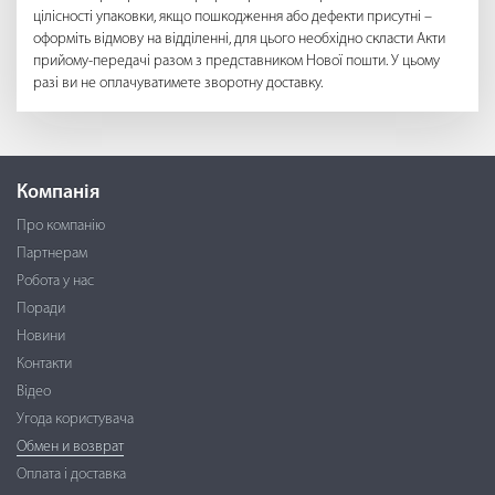
цілісності упаковки, якщо пошкодження або дефекти присутні –
оформіть відмову на відділенні, для цього необхідно скласти Акти
прийому-передачі разом з представником Нової пошти. У цьому
разі ви не оплачуватимете зворотну доставку.
Компанія
Про компанію
Партнерам
Робота у нас
Поради
Новини
Контакти
Відео
Угода користувача
Обмен и возврат
Оплата і доставка