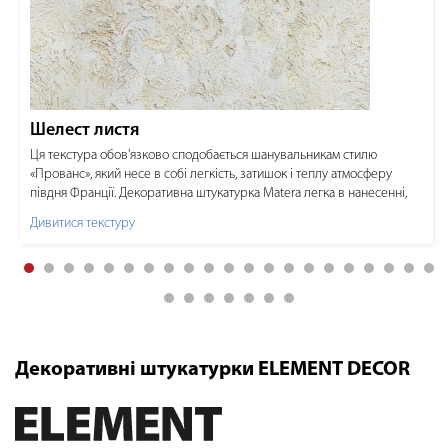
Шелест листя
Ця текстура обов'язково сподобається шанувальникам стилю
«Прованс», який несе в собі легкість, затишок і теплу атмосферу
півдня Франції. Декоративна штукатурка Маtera легка в нанесенні,
прекрасно реставрується і не вибаглива в догляді.
Дивитися текстуру
Декоративні штукатурки ELEMENT DECOR