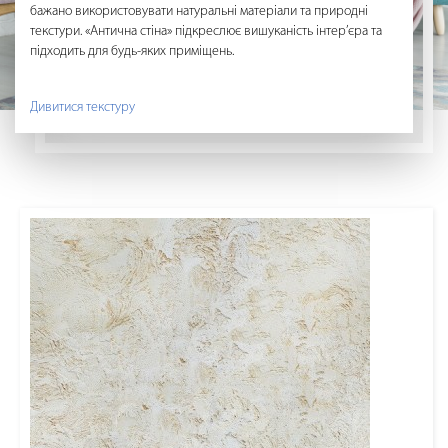
бажано використовувати натуральні матеріали та природні
Про
текстури. «Антична стіна» підкреслює вишуканість інтер’єра та
від
підходить для будь-яких приміщень.
тає
Дивитися текстуру
Див