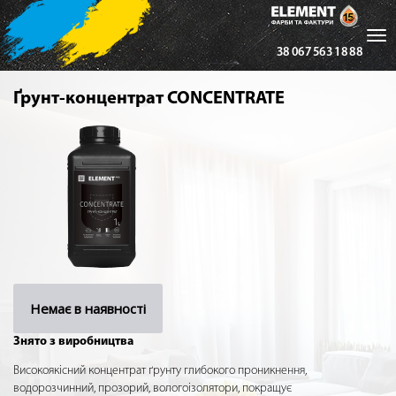
Tog
38 067 563 18 88
nav
Ґрунт-концентрат CONCENTRATE
Немає в наявності
Знято з виробництва
Високоякісний концентрат ґрунту глибокого проникнення,
водорозчинний, прозорий, вологоізолятори, покращує