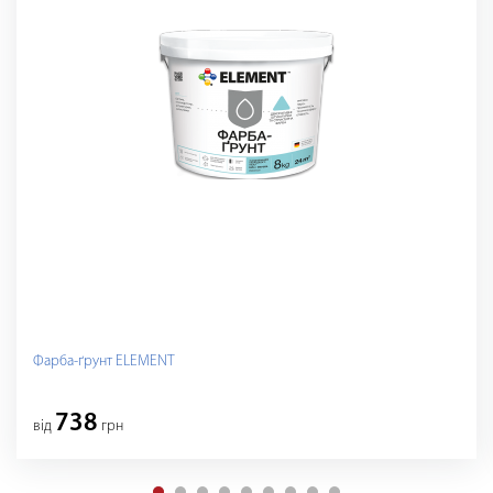
Фарба-ґрунт ELEMENT
738
вiд
грн