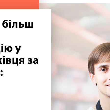
 більш
ію у
івця за
: