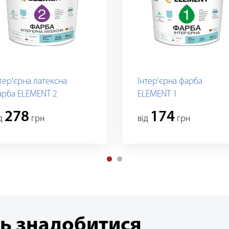
тер'єрна латексна
Інтер'єрна фарба
арба ELEMENT 2
ELEMENT 1
278
174
iд
грн
вiд
грн
ь знадобитися