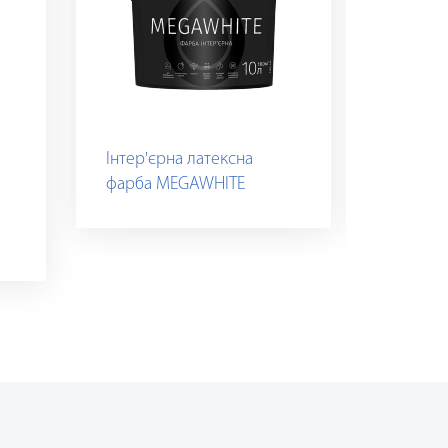
Інтер'єрна латексна
Интер'
фарба MEGAWHITE
ELEMENT