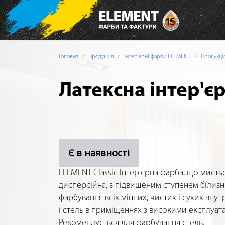
Головна
Продукція
Інтер'єрні фарби ELEMENT
Продукці
Латексна інтер'є
Є в наявності
ELEMENT Classic Інтер'єрна фарба, що миєтьс
дисперсійна, з підвищеним ступенем білизн
фарбування всіх міцних, чистих і сухих вну
і стель в приміщеннях з високими експлуа
Рекомендується для фарбування стель.