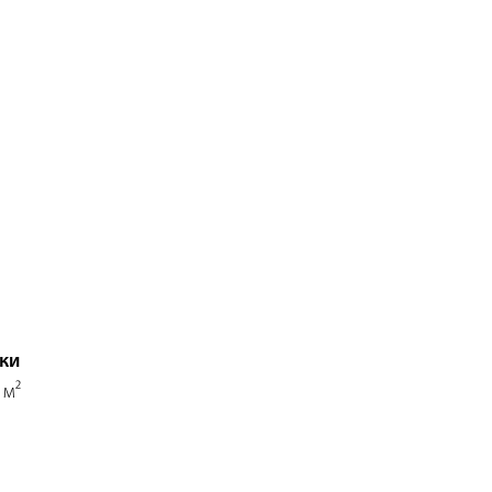
ки
 м²