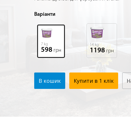
Варіанти
7 kg
14 kg
598
1198
грн
грн
В кошик
Купити в 1 клік
Н