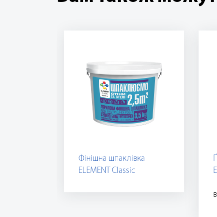
Фінішна шпаклівка
Ґ
ELEMENT Classic
E
в