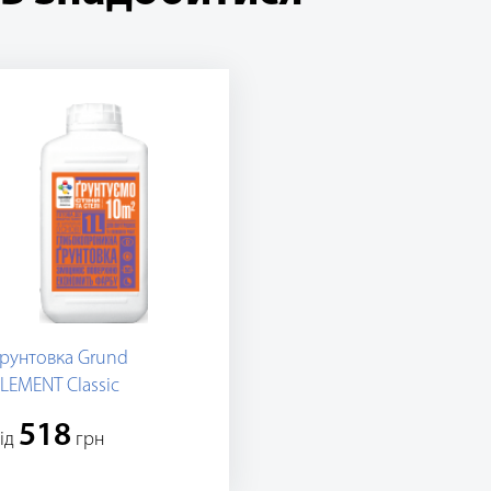
рунтовка Grund
LEMENT Classic
518
iд
грн