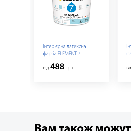
Інтер'єрна латексна
Ін
фарба ELEMENT 7
ф
488
вiд
грн
в
Вам також можут