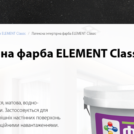
я ELEMENT Classic
Латексна інтер'єрна фарба ELEMENT Classic
рна фарба ELEMENT Clas
я, матова, водно-
и. Застосовується для
трішніх настінних поверхонь
таційними навантаженнями.