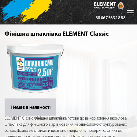
Tog
38 067 563 18 88
nav
Фінішна шпаклівка ELEMENT Classic
Немає в наявності
ELEMENT Classic Фінішна шпаклівка готова до використання акрилова
шпаклівка для фінішного вирівнювання нерівномірно структурованих
основ. Дозволяє отримати ідеально гладку білу поверхню. Стійка до
впливу вологи та механічних впливів. Призначена для покриття