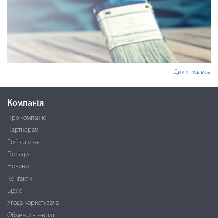
Дивитись все
Компанія
Про компанію
Партнерам
Робота у нас
Поради
Новини
Контакти
Відео
Угода користувача
Обмен и возврат