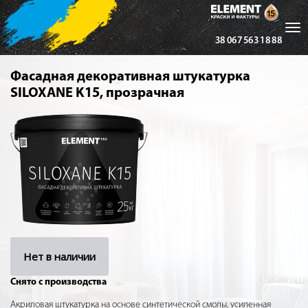
Tog
38 067 563 18 88
nav
Фасадная декоративная штукатурка
SILOXANE K15, прозрачная
Нет в наличии
Снято с производства
Акриловая штукатурка на основе синтетической смолы, усиленная