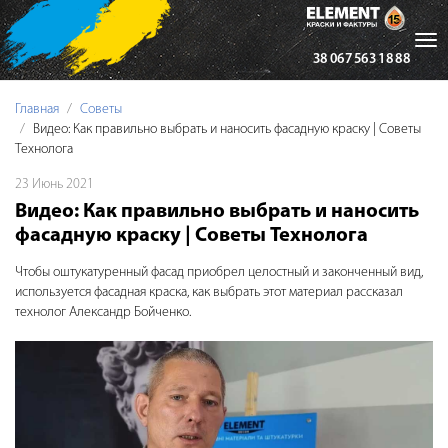
Tog
38 067 563 18 88
nav
Главная
Советы
Видео: Как правильно выбрать и наносить фасадную краску | Советы
Технолога
23 Июнь 2021
Видео: Как правильно выбрать и наносить
фасадную краску | Советы Технолога
Чтобы оштукатуренный фасад приобрел целостный и законченный вид,
используется фасадная краска, как выбрать этот материал рассказал
технолог Александр Бойченко.