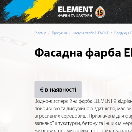
Головна
Продукція
Фасадні фарби ELEMENT
Продукція 
Фасадна фарба E
Є в наявності
Водно-дисперсійна фарба ELEMENT 9 відріз
покривною та дифузійною здатністю, має вис
агресивних середовищ. Призначена для фа
вапняної штукатурки, бетону та інших мінер
житлових, промислових, торгових, складськ