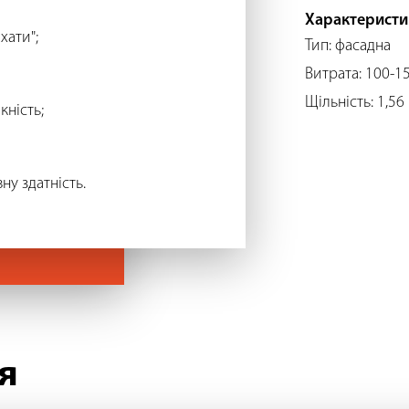
Характеристи
хати";
Тип: фасадна
Витрата: 100-15
Щільність: 1,56 
ність;
у здатність.
я