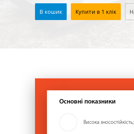
В кошик
Купити в 1 клік
Н
Основні показники
Висока зносостійкість;