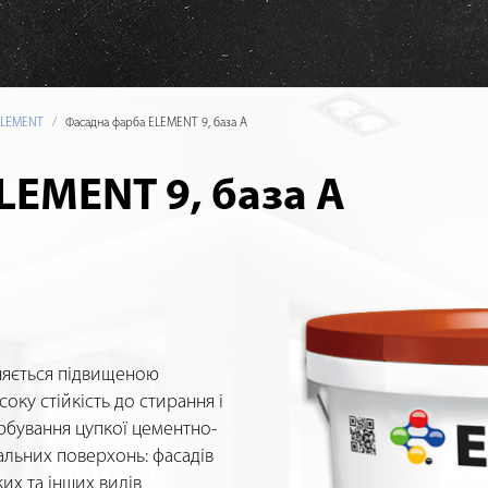
ELEMENT
Фасадна фарба ELEMENT 9, база А
LEMENT 9, база А
няється підвищеною
оку стійкість до стирання і
рбування цупкої цементно-
альних поверхонь: фасадів
их та інших видів