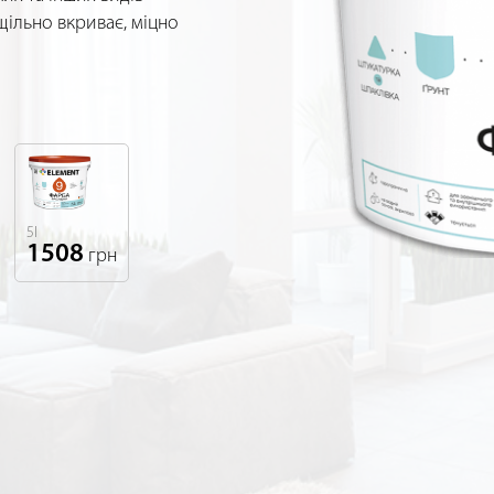
щільно вкриває, міцно
5l
1508
грн