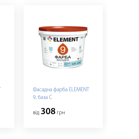
T
Фасадна фарба ELEMENT
9, база C
308
вiд
грн