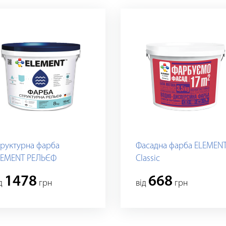
труктурна фарба
Фасадна фарба ELEMEN
LEMENT РЕЛЬЄФ
Classic
1478
668
iд
грн
вiд
грн