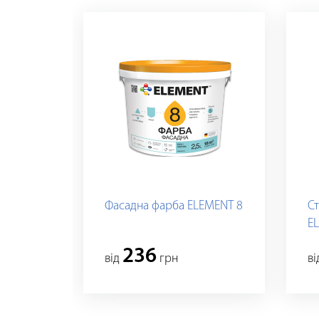
Фасадна фарба ELEMENT 8
С
E
236
вiд
грн
в