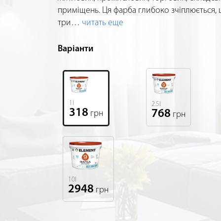
приміщень. Ця фарба глибоко зчіплюється, 
три
…
читать еще
Варіанти
1l
2.5l
318
768
грн
грн
10l
2948
грн