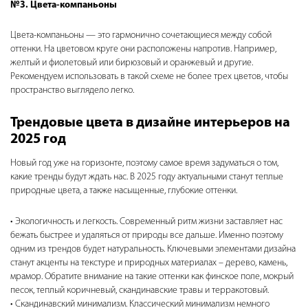
№3. Цвета-компаньоны
Цвета-компаньоны — это гармонично сочетающиеся между собой
оттенки. На цветовом круге они расположены напротив. Например,
желтый и фиолетовый или бирюзовый и оранжевый и другие.
Рекомендуем использовать в такой схеме не более трех цветов, чтобы
пространство выглядело легко.
Трендовые цвета в дизайне интерьеров на
2025 год
Новый год уже на горизонте, поэтому самое время задуматься о том,
какие тренды будут ждать нас. В 2025 году актуальными станут теплые
природные цвета, а также насыщенные, глубокие оттенки.
Экологичность и легкость. Современный ритм жизни заставляет нас
бежать быстрее и удаляться от природы все дальше. Именно поэтому
одним из трендов будет натуральность. Ключевыми элементами дизайна
станут акценты на текстуре и природных материалах – дерево, камень,
мрамор. Обратите внимание на такие оттенки как финское поле, мокрый
песок, теплый коричневый, скандинавские травы и терракотовый.
Скандинавский минимализм. Классический минимализм немного