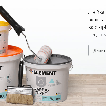
Лінійка
включає
категор
рецепт
Дивит