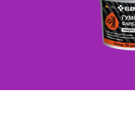
Інтер'єрна фарба Element 7