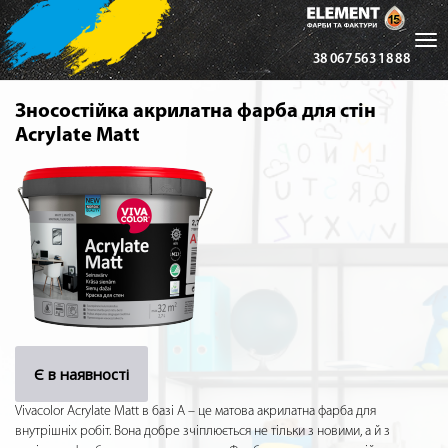
Tog
38 067 563 18 88
nav
Зносостійка акрилатна фарба для стін
Acrylate Matt
Є в наявності
Vivacolor Acrylate Matt в базі A – це матова акрилатна фарба для
внутрішніх робіт. Вона добре зчіплюється не тільки з новими, а й з