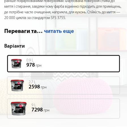
раніше пофарбованими поверхнями. Фарбована поверхня стійка до
миття і стирання, завдяки чому фарба відмінно підходить для приміщень,
де потрібне часте очищення, наприкла, для кухонь. Стійкість до миття —
20 000 циклів за стандартом SFS 3755.
Переваги та
…
читать еще
Варіанти
0.9 L
978
грн
2.7 L
2598
грн
9 L
7298
грн