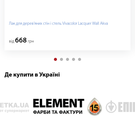
Лак для дерев'яних стін і стель Vivacolor Lacquer Wall Akva
668
вiд
грн
Де купити в Україні