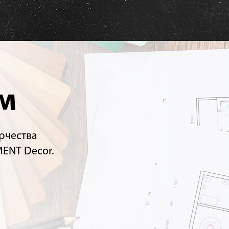
м
рчества
ENT Decor.