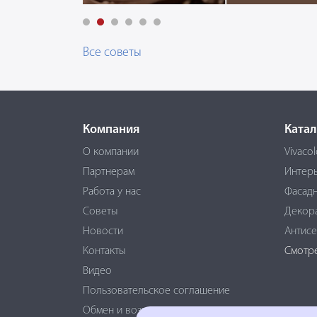
Все советы
Компания
Катал
О компании
Vivacol
Партнерам
Интер
Работа у нас
Фасадн
Советы
Декор
Новости
Антисе
Контакты
Смотрет
Видео
Пользовательское соглашение
Обмен и возврат