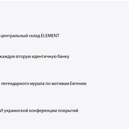
 центральный склад ELEMENT
и для
Rubber p
оєднання
selection
каждую вторую идентичную банку
5
 легендарного мурала по мотивам Евгении
 XVI украинской конференции покрытий