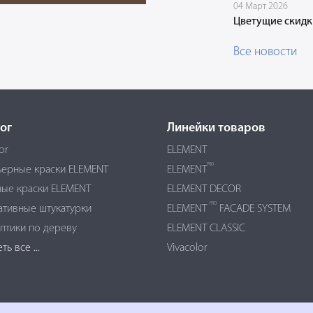
04 Март 2026
Цветущие скидк
Все новости
ог
Линейки товаров
or
ELEMENT
PRO
ьерные краски ELEMENT
ELEMENT
ые краски ELEMENT
ELEMENT DECOR
PRO
ативные штукатурки
ELEMENT
FACADE SYSTEM
птики по дереву
ELEMENT CLASSIC
ь все ...
Vivacolor