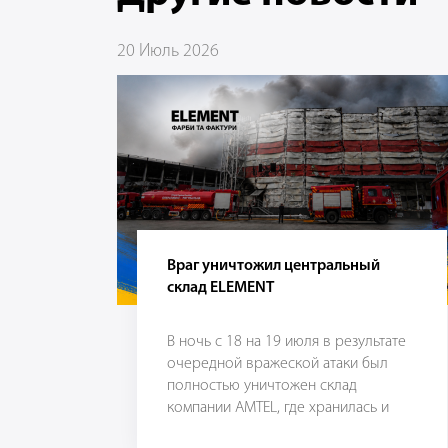
20 Июль 2026
Враг уничтожил центральный
склад ELEMENT
В ночь с 18 на 19 июля в результате
очередной вражеской атаки был
полностью уничтожен склад
компании AMTEL, где хранилась и
наша продукция.