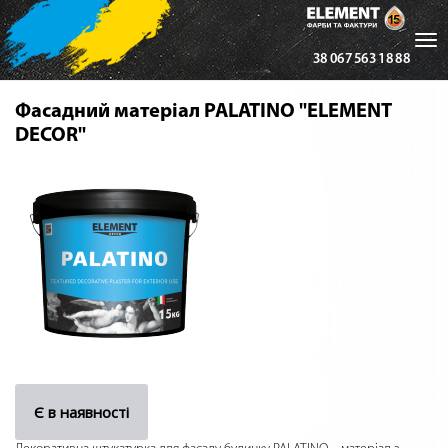
Tog
38 067 563 18 88
nav
Фасадний матеріал PALATINO "ELEMENT
DECOR"
Є в наявності