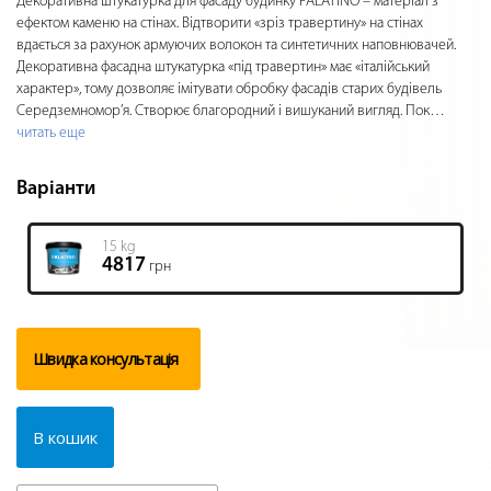
Декоративна штукатурка для фасаду будинку PALATINO – матеріал з
ефектом каменю на стінах. Відтворити «зріз травертину» на стінах
вдається за рахунок армуючих волокон та синтетичних наповнювачей.
Декоративна фасадна штукатурка «під травертин» має «італійський
характер», тому дозволяє імітувати обробку фасадів старих будівель
Середземномор’я. Cтворює благородний і вишуканий вигляд. Пок
…
читать еще
Варіанти
15 kg
4817
грн
Швидка консультація
В кошик