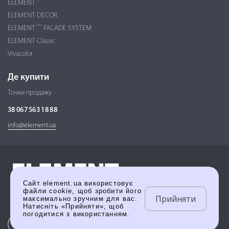
ELEMENT
ELEMENT DECOR
PRO
ELEMENT
FACADE SYSTEM
ELEMENT Classic
Vivacolor
Де купити
Точки продажу
38 067 563 18 88
info@element.ua
Сайт element.ua використовує
файли cookie, щоб зробити його
Прийняти
максимально зручним для вас.
Натисніть «Прийняти», щоб
погодитися з використанням.