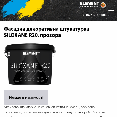
Tog
38 067 563 18 88
nav
Фасадна декоративна штукатурка
SILOXANE R20, прозора
Немає в наявності
Акрилова штукатурка на основі синтетичної смоли, посилена
силоксаном, прозора база, для зовнішніх і внутрішніх робіт. "Дубова