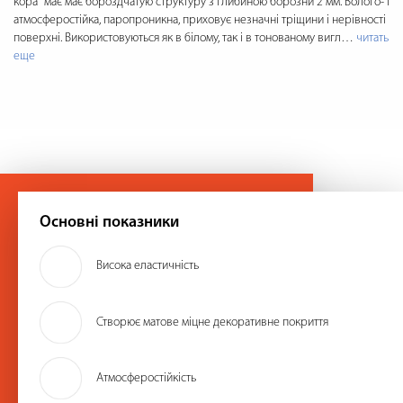
кора" має має бороздчатую структуру з глибиною борозни 2 мм. Волого- і
атмосферостійка, паропроникна, приховує незначні тріщини і нерівності
поверхні. Використовуються як в білому, так і в тонованому вигл
…
читать
еще
Основні показники
Висока еластичність
Створює матове міцне декоративне покриття
Атмосферостійкість