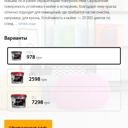
новыми, но и ранее окрашенными поверхностями. Окрашенная
поверхность устойчива к мойке и истиранию, благодаря чему краска
отлично подходит для помещений, где требуется частая очистка,
например, для кухонь. Устойчивость к мойке — 20 000 циклов по
станд
…
читать еще
Варианты
0.9 L
978
грн
2.7 L
2598
грн
9 L
7298
грн
Швидка консультація