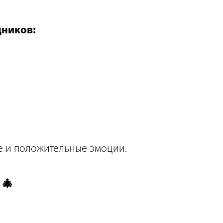
дников:
ие и положительные эмоции.
 🎄