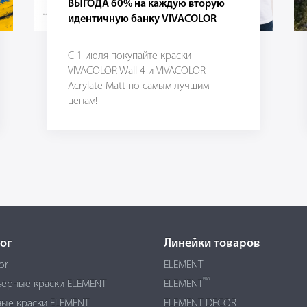
ВЫГОДА 60% на каждую вторую
идентичную банку VIVACOLOR
С 1 июля покупайте краски
VIVACOLOR Wall 4 и VIVACOLOR
Acrylate Matt по самым лучшим
ценам!
ог
Линейки товаров
or
ELEMENT
PRO
ьерные краски ELEMENT
ELEMENT
ые краски ELEMENT
ELEMENT DECOR