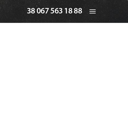
38 067 563 18 88
Toggle
navigation