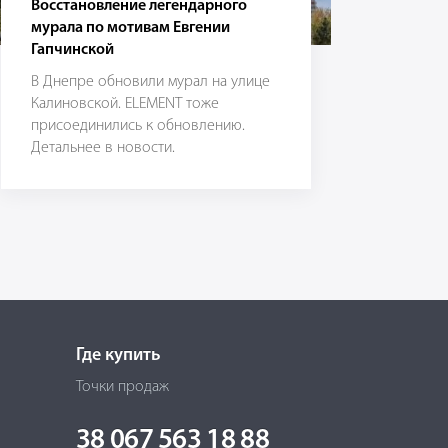
Восстановление легендарного
мурала по мотивам Евгении
Гапчинской
В Днепре обновили мурал на улице
Калиновской. ELEMENT тоже
присоединились к обновлению.
Детальнее в новости.
Где купить
Точки продаж
38 067 563 18 88