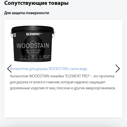
Сопутствующие товары
Для защиты поверхности
Антисептик для дерева WOODSTAIN, палисандр
Антисептик WOODSTAIN линейки "ELEMENT PRO" – это пропитка
для дерева от влаги и гниения, которая надежно защищает
деревянные изделия от мха, плесени и других микроорганизмов.
Пропитка для дерева для наружных работ профессионально
применяется в строительстве, столярных мастерских и т.д.
Противогрибковый антисептик для дерева проникает глубоко в
поверхность, образует невыгорающее долговечное прозрачное
покрытие, отталкивает грязь и влагу. Материал сохраняет свои
свойства более 5 лет, увеличивает срок службы обрабатываемых