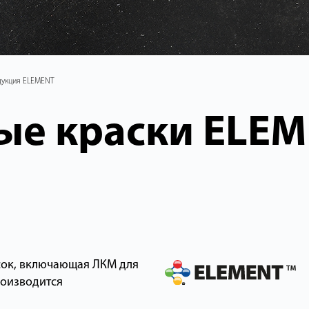
дукция ELEMENT
ые краски ELE
сок, включающая ЛКМ для
роизводится