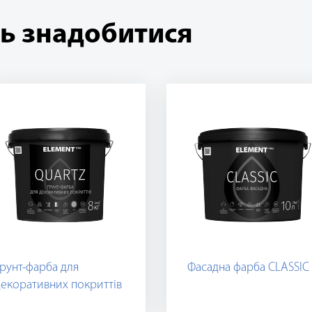
ь знадобитися
рунт-фарба для
Фасадна фарба CLASSIC
екоративних покриттів
UARTZ, сіра