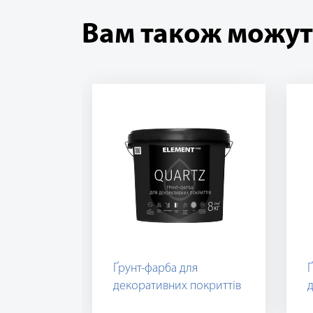
Вам також можут
Ґрунт-фарба для
Ґ
декоративних покриттів
д
QUARTZ, біла
Q