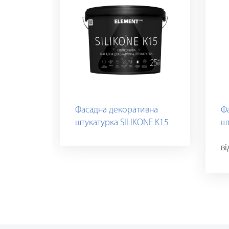
Фасадна декоративна
Ф
штукатурка SILIKONE K15
ш
в