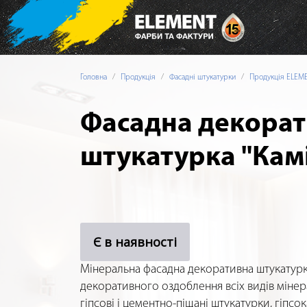
Головна
Продукція
Фасадні штукатурки
Продукція ELE
Фасадна декорат
штукатурка "Кам
Є в наявності
Мінеральна фасадна декоративна штукатур
декоративного оздоблення всіх видів мінер
гіпсові і цементно-піщані штукатурки, гіпсока