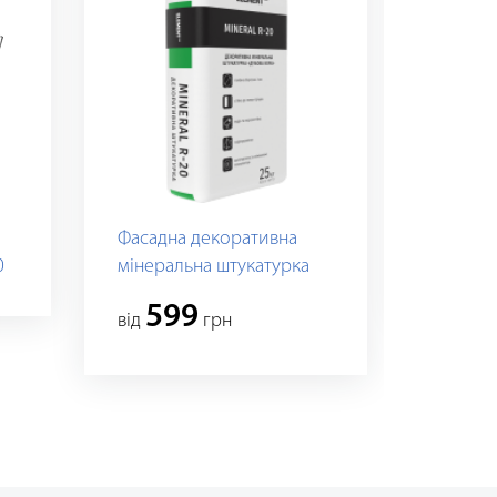
Фасадна декоративна
Фасадн
0
мінеральна штукатурка
штукат
"Дубова кора" MINERAL
599
вiд
грн
R20