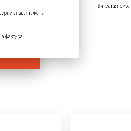
Витрата: прибли
 ударних навантажень
на фактура