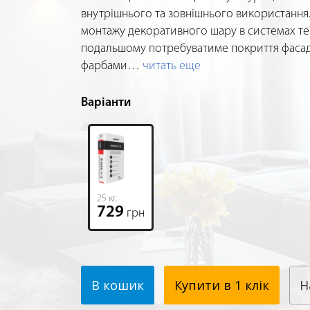
внутрішнього та зовнішнього використання
монтажу декоративного шару в системах теп
подальшому потребуватиме покриття фасад
фарбами
…
читать еще
Варіанти
25 кг.
729
грн
В кошик
Купити в 1 клік
Н