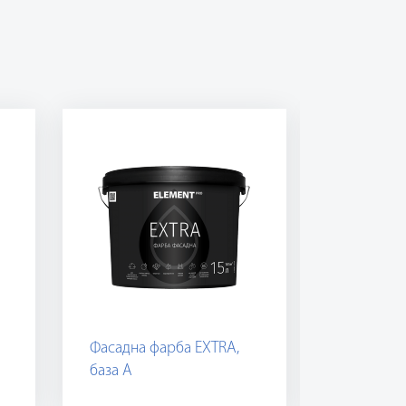
Фасадна фарба EXTRA,
Фасадна 
база А
база С