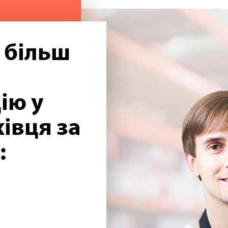
 більш
ію у
івця за
: