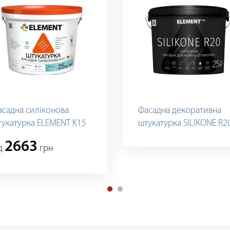
асадна силіконова
Фасадна декоративна
тукатурка ELEMENT K15
штукатурка SILIKONE R2
2663
iд
грн