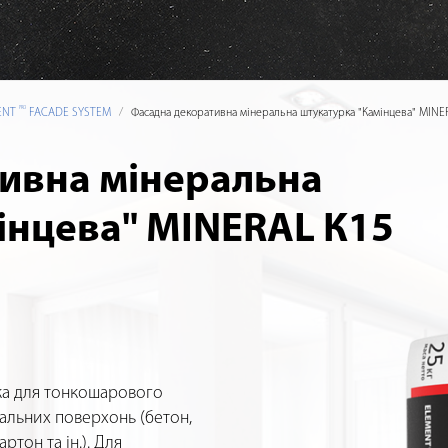
PRO
MENT
FACADE SYSTEM
Фасадна декоративна мінеральна штукатурка "Камінцева" MINE
ивна мінеральна
інцева" MINERAL К15
ка для тонкошарового
альних поверхонь (бетон,
ртон та ін.). Для