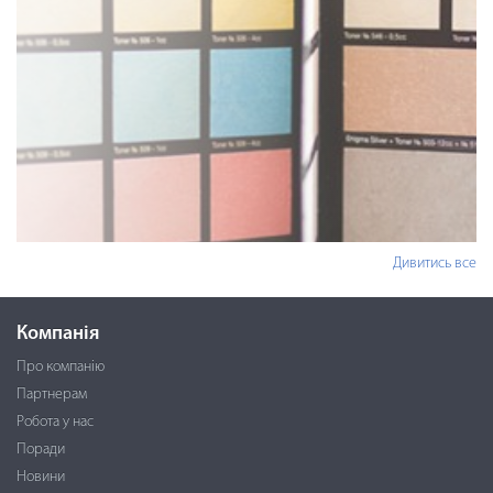
Дивитись все
Компанія
Про компанію
Партнерам
Робота у нас
Поради
Новини