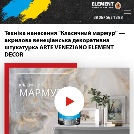
Tog
38 067 563 18 88
nav
Техніка нанесення "Класичний мармур" —
акрилова венеціанська декоративна
штукатурка ARTE VENEZIANO ELEMENT
DECOR