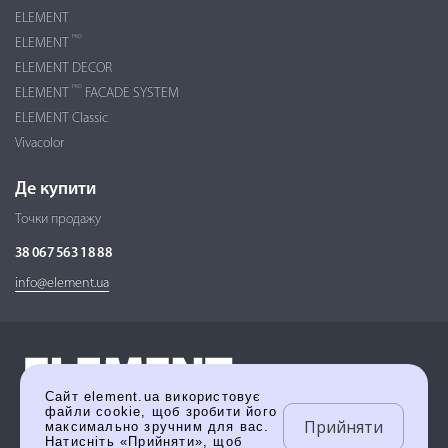
ELEMENT
PRO
ELEMENT
ELEMENT DECOR
PRO
ELEMENT
FACADE SYSTEM
ELEMENT Classic
Vivacolor
Де купити
Точки продажу
38 067 563 18 88
info@element.ua
Сайт element.ua використовує
файли cookie, щоб зробити його
Прийняти
максимально зручним для вас.
Натисніть «Прийняти», щоб