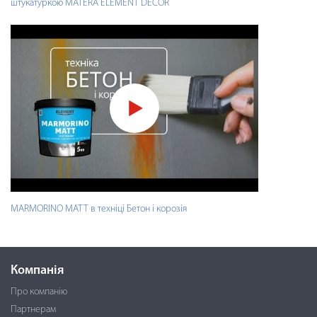
штукатуркою MATERA ELEMENT DECOR
MARMORINO MATT в техніці Бетон і корозія
Компанія
Про компанію
Партнерам