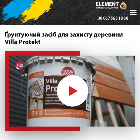
Tog
38 067 563 18 88
nav
Ґрунтуючий засіб для захисту деревини
Villa Protekt