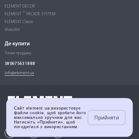
ELEMENT DECOR
PRO
ELEMENT
FACADE SYSTEM
ELEMENT Classic
Vivacolor
Де купити
Точки продажу
38 067 563 18 88
info@element.ua
Сайт element.ua використовує
файли cookie, щоб зробити його
Прийняти
максимально зручним для вас.
Натисніть «Прийняти», щоб
погодитися з використанням.