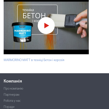
MARMORINO MATT в техніці Бетон і корозія
Компанія
Про компанію
Партнерам
Робота у нас
Поради