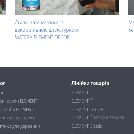
Стиль "хата-мазанка" з
MA
декоративною штукатуркою
Бе
MATERA ELEMENT DECOR
ог
Лінійки товарів
or
ELEMENT
PRO
єрні фарби ELEMENT
ELEMENT
і фарби ELEMENT
ELEMENT DECOR
PRO
тивні штукатурки
ELEMENT
FACADE SYSTEM
птики для деревини
ELEMENT Classic