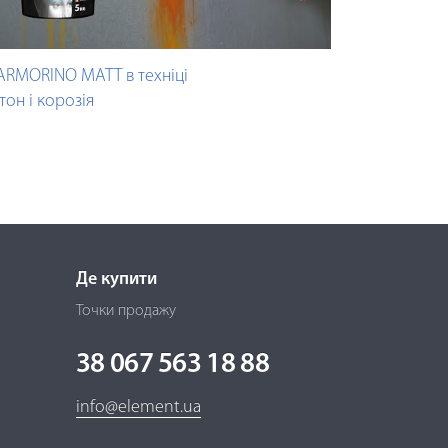
RMORINO MATT в техніці
тон і корозія
Де купити
Точки продажу
38 067 563 18 88
info@element.ua