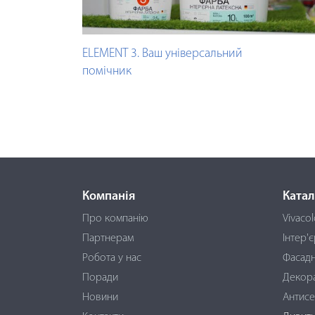
ELEMENT 3. Ваш універсальний
помічник
Компанія
Катал
Про компанію
Vivacol
Партнерам
Інтер'
Робота у нас
Фасадн
Поради
Декора
Новини
Антисе