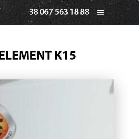
38 067 563 18 88
Toggle
navigation
 ELEMENT K15