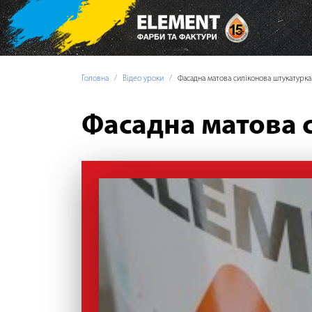
Головна
Відео уроки
Фасадна матова силіконова штукатурк
Фасадна матова 