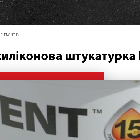
а ELEMENT K15
силіконова штукатурка