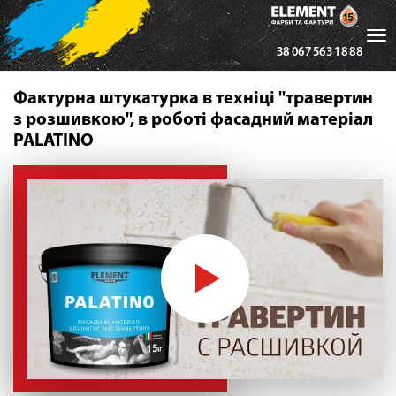
Tog
38 067 563 18 88
nav
Фактурна штукатурка в техніці "травертин
з розшивкою", в роботі фасадний матеріал
PALATINO