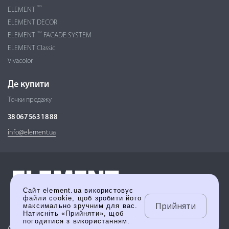
PRO
ELEMENT
ELEMENT DECOR
PRO
ELEMENT
FACADE SYSTEM
ELEMENT Classic
Vivacolor
Де купити
Точки продажу
38 067 563 18 88
info@element.ua
Сайт element.ua використовує
файли cookie, щоб зробити його
Прийняти
максимально зручним для вас.
Натисніть «Прийняти», щоб
погодитися з використанням.