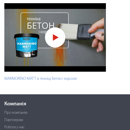
MARMORINO MATT в техніці Бетон і корозія
Компанія
Про компанію
Партнерам
Робота у нас