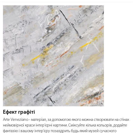
Ефект графіті
Arte Veneziano - матеріал, за допомогою якого можна створювати на стінах
неймовірної краси інтер'єрні картини. Сміксуйте кілька кольорів, додайте
фантазію і вашому інтер'єру позаздрить будь-який музей сучасного