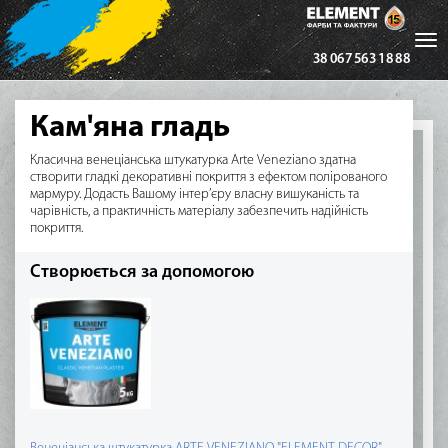
Tog
38 067 563 18 88
nav
Кам'яна гладь
Класична венеціанська штукатурка Arte Veneziano здатна
створити гладкі декоративні покриття з ефектом полірованого
мармуру. Додасть Вашому інтер’єру власну вишуканість та
чарівність, а практичність матеріалу забезпечить надійність
покриття.
Створюється за допомогою