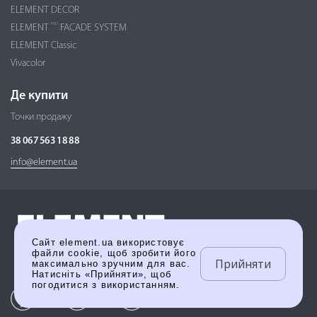
ELEMENT DECOR
PRO
ELEMENT
FACADE SYSTEM
ELEMENT Classic
Vivacolor
Де купити
Точки продажу
38 067 563 18 88
info@element.ua
Сайт element.ua використовує
файли cookie, щоб зробити його
Прийняти
максимально зручним для вас.
Натисніть «Прийняти», щоб
погодитися з використанням.