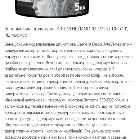
Венеціанська штукатурка ARTE VENEZIANO "ELEMENT DECOR",
під мармур
Венеціанська моделювальна штукатурка Element Decor ArteVeneziano –
вишуканий матеріал, що створює ефект благородного, глянцевого
мармурового покриття. Венеціанка на стінах дозволяє створити розкішні
дизайнерські рішення. Декоративна штукатурка під мармур ідеально
підійде як для класичних, так і для ультрасучасних інтер’єрів. Її
дзеркальне покриття довго зберігає первинний колір і не вигоряє.
Переваги та властивості декоративної штукатурки: В основі покриття —
водоемульсійний акриловий полімер. В якості розчинника
використовується вода. Також у складі двоокис титану, синтетичні та
мінеральні наповнювачі та армуючі волокна Витрати: 350-500 г/м.кв. в
залежності від техніки нанесення. Висока укривистість, що не потребує
кольорової підкладки. База штукатурки в білому кольорі. Характер і
колір штукатурці під мармур можна завдавати за допомогою тонерів.
Широка палітра дозволяє отримувати необмежену кількість
декоративних ефектів і колірних комбінацій. Спеціальна формула
дозволяє досягати насичених тонів при економній витраті барвників.