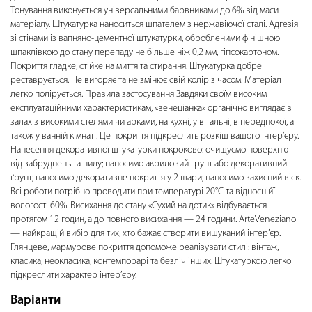
Тонування виконується універсальними барвниками до 6% від маси
матеріалу. Штукатурка наноситься шпателем з нержавіючої сталі. Адгезія
зі стінами із вапняно-цементної штукатурки, обробленими фінішною
шпаклівкою до стану перепаду не більше ніж 0,2 мм, гіпсокартоном.
Покриття гладке, стійке на миття та стирання. Штукатурка добре
реставрується. Не вигоряє та не змінює свій колір з часом. Матеріал
легко полірується. Правила застосування Завдяки своїм високим
експлуатаційними характеристикам, «венеціанка» органічно виглядає в
залах з високими стелями чи арками, на кухні, у вітальні, в передпокої, а
також у ванній кімнаті. Це покриття підкреслить розкіш вашого інтер’єру.
Нанесення декоративної штукатурки покроково: очищуємо поверхню
від забруднень та пилу; наносимо акриловий ґрунт або декоративний
ґрунт; наносимо декоративне покриття у 2 шари; наносимо захисний віск.
Всі роботи потрібно проводити при температурі 20°С та відноснійї
вологості 60%. Висихання до стану «Сухий на дотик» відбувається
протягом 12 годин, а до повного висихання — 24 години. ArteVeneziano
— найкращій вибір для тих, хто бажає створити вишуканий інтер’єр.
Глянцеве, мармурове покриття допоможе реалізувати стилі: вінтаж,
класика, неокласика, контемпорарі та безліч інших. Штукатуркою легко
підкреслити характер інтер’єру.
Варіанти