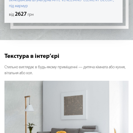
Венеціанська штукатурка ARTE VENEZIANO "ELEMENT DECOR",
під мармур
2627
від
грн
Текстура в інтер’єрі
Стильно виглядає в будь-якому приміщенні — дитяча кімната або кухня,
вітальня або хол.