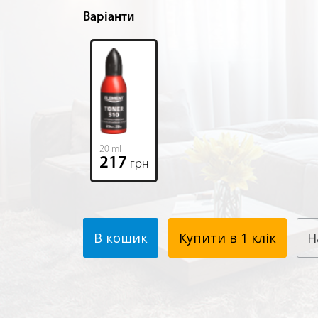
Варіанти
20 ml
217
грн
В кошик
Купити в 1 клік
Н