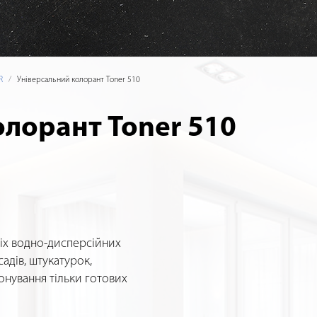
R
Універсальний колорант Toner 510
олорант Toner 510
сіх водно-дисперсійних
садів, штукатурок,
тонування тільки готових