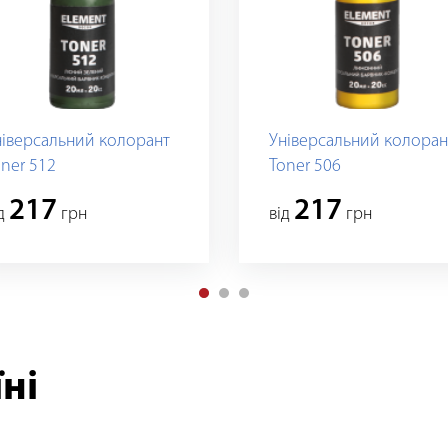
ніверсальний колорант
Універсальний колоран
ner 512
Toner 506
217
217
iд
грн
вiд
грн
ні