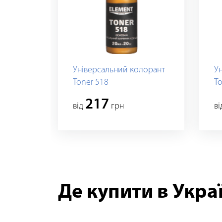
Універсальний колорант
У
Toner 518
To
217
вiд
грн
в
Де купити в Украї