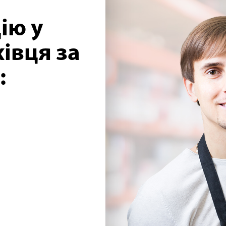
ію у
івця за
: