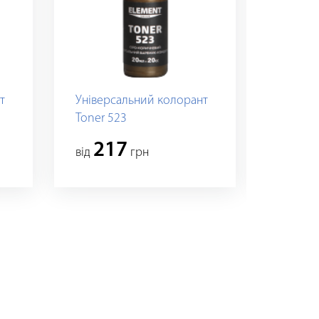
т
Універсальний колорант
Універ
Toner 523
Toner 0
217
21
вiд
грн
вiд