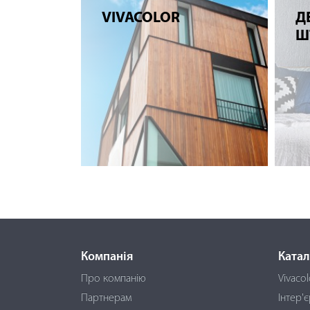
VIVACOLOR
Д
Ш
Компанія
Катал
Про компанію
Vivacol
Партнерам
Інтер'