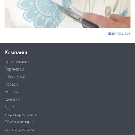
Дивитись все
Компанія
Про компанію
Партнерам
Робота у нас
Поради
Новини
Контакти
Відео
Угода користувача
Обмен и возврат
Оплата і доставка