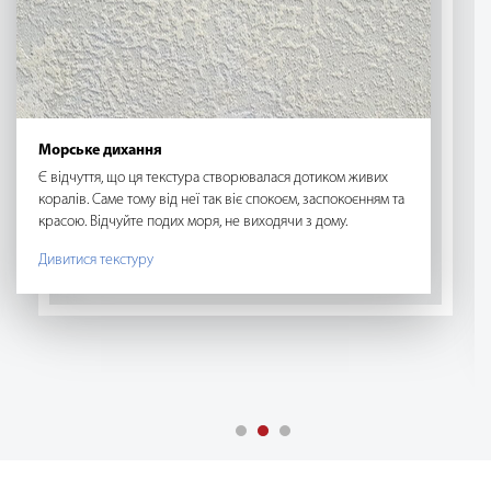
Морське дихання
Є відчуття, що ця текстура створювалася дотиком живих
коралів. Саме тому від неї так віє спокоєм, заспокоєнням та
красою. Відчуйте подих моря, не виходячи з дому.
Дивитися текстуру