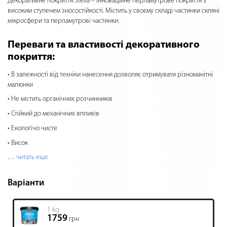
Декоративне покриття Stella – інноваційне перламутрове покриття з
високим ступенем зносостійкості. Містить у своєму складі частинки скляні
мікросфери та перламутрові частинки.
Переваги та властивості декоративного
покриття:
В залежності від техніки нанесення дозволяє отримувати різноманітні
малюнки
Не містить органічних розчинників
Стійкий до механічних впливів
Екологічо чисте
Висок
…
читать еще
Варіанти
1 kg
1759
грн