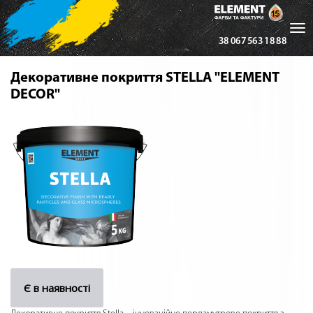
Tog
38 067 563 18 88
nav
Декоративне покриття STELLA "ELEMENT
DECOR"
Є в наявності