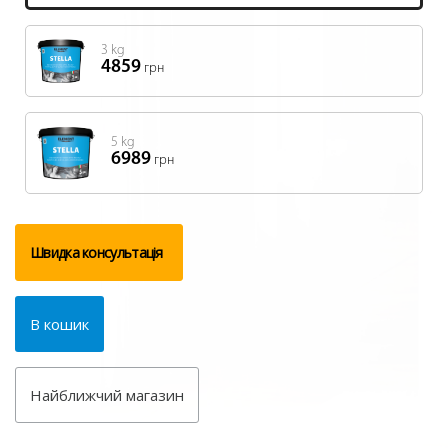
3 kg
4859
грн
5 kg
6989
грн
Швидка консультація
В кошик
Найближчий магазин