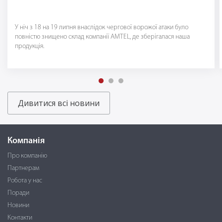
У ніч з 18 на 19 липня внаслідок чергової ворожої атаки було
повністю знищено склад компанії AMTEL, де зберігалася наша
продукція.
Дивитися всі новини
Компанія
Про компанію
Партнерам
Робота у нас
Поради
Новини
Контакти