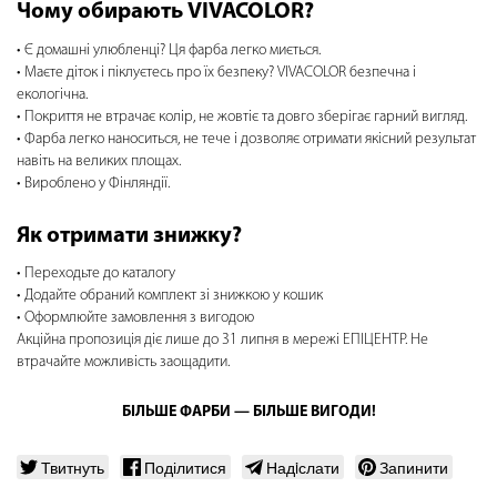
Чому обирають VIVACOLOR?
Є домашні улюбленці? Ця фарба легко миється.
Маєте діток і піклуєтесь про їх безпеку? VIVACOLOR безпечна і
екологічна.
Покриття не втрачає колір, не жовтіє та довго зберігає гарний вигляд.
Фарба легко наноситься, не тече і дозволяє отримати якісний результат
навіть на великих площах.
Вироблено у Фінляндії.
Як отримати знижку?
Переходьте до каталогу
Додайте обраний комплект зі знижкою у кошик
Оформлюйте замовлення з вигодою
Акційна пропозиція діє лише до 31 липня в мережі ЕПІЦЕНТР. Не
втрачайте можливість заощадити.
БІЛЬШЕ ФАРБИ — БІЛЬШЕ ВИГОДИ!
Твитнуть
Поділитися
Надiслати
Запинити