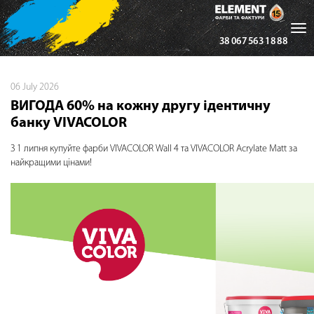
Tog
38 067 563 18 88
nav
06 July 2026
ВИГОДА 60% на кожну другу ідентичну
банку VIVACOLOR
З 1 липня купуйте фарби VIVACOLOR Wall 4 та VIVACOLOR Acrylate Matt за
найкращими цінами!